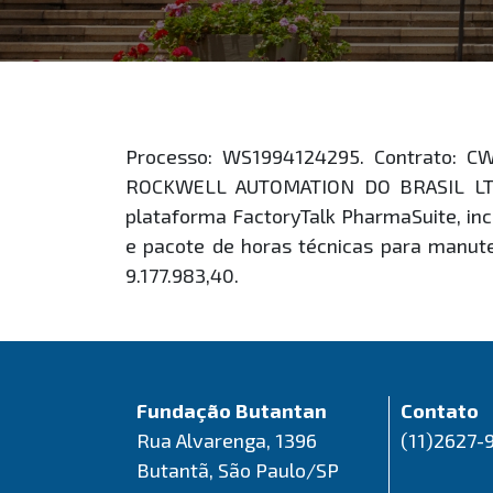
Processo: WS1994124295. Contrato: C
ROCKWELL AUTOMATION DO BRASIL LTDA. 
plataforma FactoryTalk PharmaSuite, inc
e pacote de horas técnicas para manute
9.177.983,40.
Fundação Butantan
Contato
Rua Alvarenga, 1396
(11)2627-
Butantã, São Paulo/SP