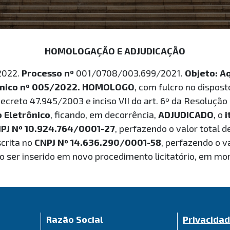
HOMOLOGAÇÃO E ADJUDICAÇÃO
2022.
Processo nº
001/0708/003.699/2021.
Objeto: A
rônico nº 005/2022. HOMOLOGO
, com fulcro no disposto
ecreto 47.945/2003 e inciso VII do art. 6º da Resoluçã
 Eletrônico
, ficando, em decorrência,
ADJUDICADO
, o
i
PJ Nº 10.924.764/0001-27
, perfazendo o valor total d
scrita no
CNPJ Nº 14.636.290/0001-58
, perfazendo o v
o ser inserido em novo procedimento licitatório, em m
Razão Social
Privacida