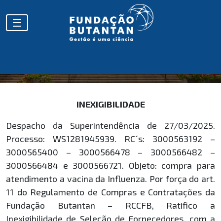
HOMOLOGAÇÕES
INEXIGIBILIDADE
Despacho da Superintendência de 27/03/2025.
Processo: WS1281945939. RC´s: 3000563192 –
3000565400 – 3000566478 – 3000566482 –
3000566484 e 3000566721. Objeto: compra para
atendimento a vacina da Influenza. Por força do art.
11 do Regulamento de Compras e Contratações da
Fundação Butantan – RCCFB, Ratifico a
Inexigibilidade de Seleção de Fornecedores, com a