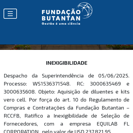
HOMOLOGAÇÕES
INEXIGIBILIDADE
Despacho da Superintendência de 05/06/2025.
Processo: WS1536371548. RC: 3000635469 e
3000635608. Objeto: Aquisição de diluentes e kits
vero cell. Por força do art. 10 do Regulamento de
Compras e Contratações da Fundação Butantan –
RCCFB, Ratifico a Inexigibilidade de Seleção de
Fornecedores, com a empresa EQUILAB FL
CORPORATION., pelo valor de USD 237.821,95.