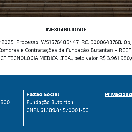
INEXIGIBILIDADE
2025. Processo: WS1576488447. RC: 3000643768. Objeto
Compras e Contratações da Fundação Butantan – RCCFB, 
T TECNOLOGIA MEDICA LTDA., pelo valor R$ 3.961.980,
Razão Social
Privacida
9300
Fundação Butantan
CNPJ: 61.189.445/0001-56