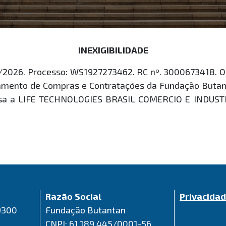
INEXIGIBILIDADE
2026. Processo: WS1927273462. RC nº. 3000673418. Obj
lamento de Compras e Contratações da Fundação Butanta
esa a LIFE TECHNOLOGIES BRASIL COMERCIO E INDU
Razão Social
Privacida
9300
Fundação Butantan
CNPJ: 61.189.445/0001-56