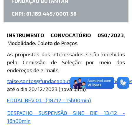
FUNDAÇÃO BUTANTAN
CNPJ: 61.189.445/0001-56
INSTRUMENTO CONVOCATÓRIO 050/2023
,
Modalidade: Coleta de Preços
As propostas dos interessados serão recebidas
pela Comissão de Seleção por meio dos
endereços de e-mails:
taise.santos@fundacaobutantan.org.br
;
luciane.jes
até o dia 20/12/2023 (nova data)
EDITAL REV 01 - (18/12 - 15h00min)
DESPACHO SUSPENSÃO SINE DIE 13/12 -
16h00min