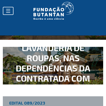
EMPRESA
ESPECIALIZADA
PARA PRESTAÇÃO
DE SERVIÇOS DE
LAVANDERIA DE
ROUPAS, NAS
DEPENDÊNCIAS DA
CONTRATADA COM
LOCAÇÃO DE
ENXOVAL E
EDITAL 089/2023