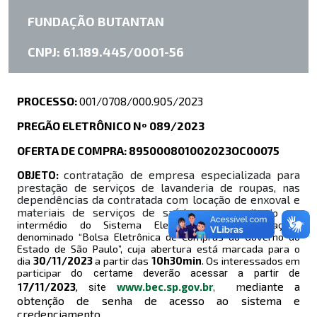
MATERIAIS DE
FUNDAÇÃO BUTANTAN
SERVIÇOS DE
CNPJ: 61.189.445/0001-56
SAÚDE
PROCESSO:
001/0708/000.905/2023
PREGÃO ELETRÔNICO Nº 089/2023
OFERTA DE COMPRA: 895000801002023OC00075
c
ontratação de empresa especializada para
OBJETO:
prestação de serviços de lavanderia de roupas, nas
dependências da contratada com locação de enxoval e
materiais de serviços de saúde
,
a ser realizado por
intermédio do Sistema Eletrônico de Contratações
denominado “Bolsa Eletrônica de Compras do Governo do
Estado de São Paulo”, cuja abertura está marcada para o
dia
30/11
/2023
a partir das
10h30
min
. Os interessados em
participar
do certame deverão acessar a partir de
m
ediante a
/
11/
2023
www.bec.sp.gov.br
,
17
, site
obtenção de senha de acesso ao sistema e
credenciamento.