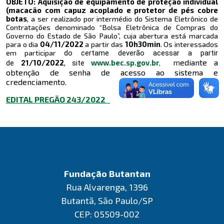
OBJETO: Aquisição de equipamento de proteção individual
(macacão com capuz acoplado e protetor de pés cobre
botas
, a ser realizado por intermédio do Sistema Eletrônico de
Contratações denominado “Bolsa Eletrônica de Compras do
Governo do Estado de São Paulo”, cuja abertura está marcada
para o dia
04/11
/2022
a partir das
10
h30
min
. Os interessados
em participar
do certame deverão acessar a partir
m
ediante a
/10
/2022
www.bec.sp.gov.br
,
de
21
, site
obtenção de senha de acesso ao sistema e
credenciamento.
EDITAL PREGÃO 243/2022
Fundação Butantan
Rua Alvarenga, 1396
Butantã, São Paulo/SP
CEP: 05509-002