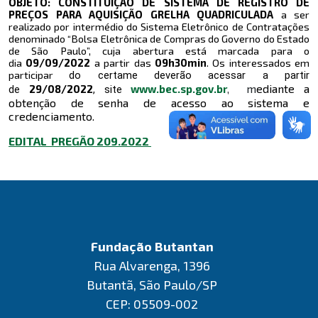
OBJETO: CONSTITUIÇÃO DE SISTEMA DE REGISTRO DE
PREÇOS PARA AQUISIÇÃO GRELHA QUADRICULADA
a ser
realizado por intermédio do Sistema Eletrônico de Contratações
denominado “Bolsa Eletrônica de Compras do Governo do Estado
de São Paulo”, cuja abertura está marcada para o
dia
09/09
/2022
a partir das
09h30
min
. Os interessados em
participar
do certame deverão acessar a partir
m
ediante a
29/08
/2022
www.bec.sp.gov.br
,
de
, site
obtenção de senha de acesso ao sistema e
credenciamento.
EDITAL PREGÃO 209.2022
Fundação Butantan
Rua Alvarenga, 1396
Butantã, São Paulo/SP
CEP: 05509-002