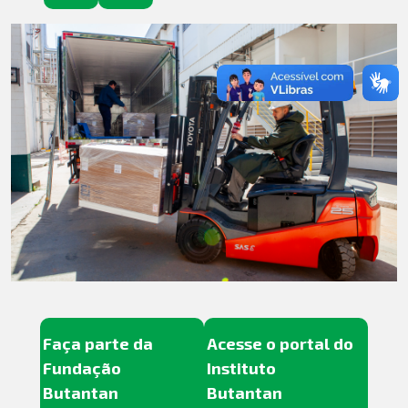
Faça parte da
Acesse o portal do
Fundação
Instituto
Butantan
Butantan